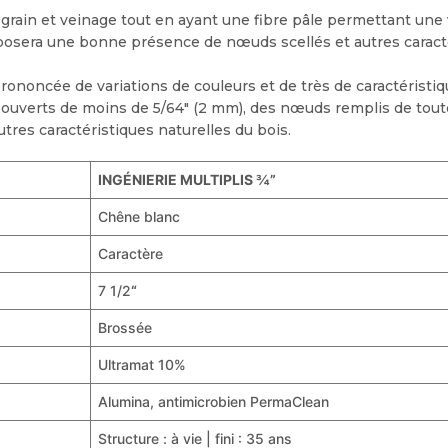
grain et veinage tout en ayant une fibre pâle permettant un
roposera une bonne présence de nœuds scellés et autres caract
oncée de variations de couleurs et de très de caractéristiqu
uverts de moins de 5/64″ (2 mm), des nœuds remplis de toute 
utres caractéristiques naturelles du bois.
INGÉNIERIE MULTIPLIS ¾”
Chêne blanc
Caractère
7 1/2
“
Brossée
Ultramat 10%
Alumina, antimicrobien PermaClean
Structure : à vie | fini : 35 ans